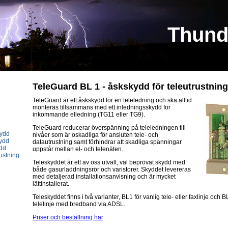
Thund
TeleGuard BL 1 - åskskydd för teleutrustning
TeleGuard är ett åskskydd för en teleledning och ska alltid
monteras tillsammans med ett inledningsskydd för
inkommande elledning (TG11 eller TG9).
TeleGuard reducerar överspänning på teleledningen till
kydd
nivåer som är oskadliga för ansluten tele- och
kydd
datautrustning samt förhindrar att skadliga spänningar
ydd
uppstår mellan el- och telenäten.
ustning
Teleskyddet är ett av oss utvalt, väl beprövat skydd med
både gasurladdningsrör och varistorer. Skyddet levereras
med detaljerad installationsanvisning och är mycket
lättinstallerat.
Teleskyddet finns i två varianter, BL1 för vanlig tele- eller faxlinje och B
telelinje med bredband via ADSL.
Priser och beställning här