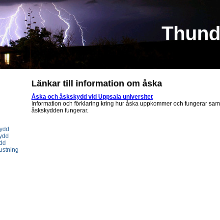
Thund
Länkar till information om åska
Åska och åskskydd vid Uppsala universitet
Information och förklaring kring hur åska uppkommer och fungerar samt
åskskydden fungerar.
kydd
kydd
ydd
ustning